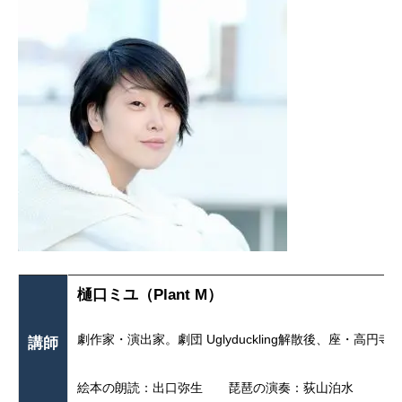
樋口ミユ（Plant M）
劇作家・演出家。劇団 Uglyduckling解散後、座
講師
絵本の朗読：出口弥生 琵琶の演奏：荻山泊水