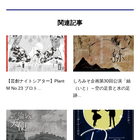
関連記事
【芸創ナイトシアター】Plant
しろみそ企画第30回公演「絲
M No.23 プロト...
（いと）～空の足音と水の足
跡...