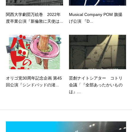
関西大学劇団万絵巻 2022年
Musical Company POM 旗揚
度卒業公演『新倫敦に天使は...
げ公演 『D...
オリゴ党30周年記念企画 第45
芸創ナイトシアター コトリ
回公演『シンドバッドの渚...
会議「『全部あったかいもの
は』...