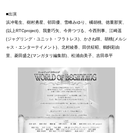
■出演
浜冲竜生、樹村勇星、邨田優、雪峰みゆり、橘胡桃、徳重那実、
(以上RTCproject)、我妻巧矢、今井つづる、今西刑事、江崎遥
(ジャグリング・ユニット・フラトレス)、かさね咲、胡桃(メルシ
ャス・エンターテイメント)、北村綾香、田伏柾昭、鶴飼彩由
里、菱田盛之(マンガタリ編集部)、松浦由美子、吉田恭平