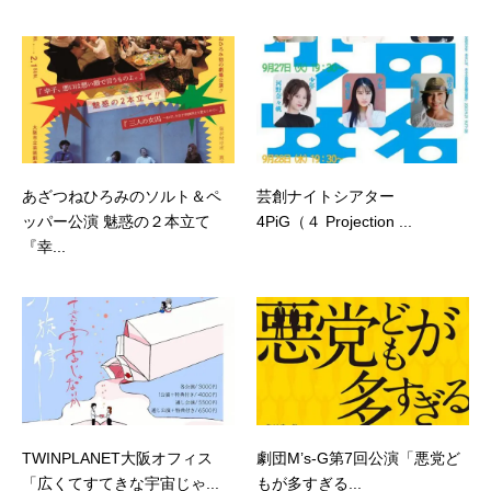
あざつねひろみのソルト＆ペ
芸創ナイトシアター
ッパー公演 魅惑の２本立て
4PiG（４ Projection ...
『幸...
TWINPLANET大阪オフィス
劇団M’s-G第7回公演「悪党ど
「広くてすてきな宇宙じゃ...
もが多すぎる...