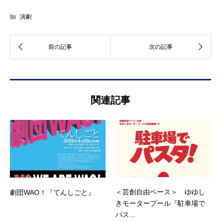
演劇
関連記事
＜芸創自由ベース＞ ゆゆし
劇団WAO！『てんしごと』
きモータープール『駐車場で
パス...