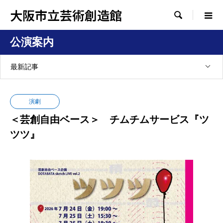
大阪市立芸術創造館

公演案内
最新記事
演劇
＜芸創自由ベース＞ チムチムサービス『ツ
ツツ』