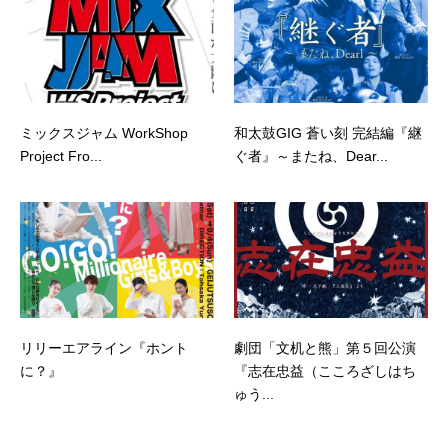
ミックスジャム WorkShop
和太鼓GIG 蒼い刻 完結編『継
Project Fro...
ぐ者』～またね、Dear...
リリーエアライン『ホント
劇団「文机と熊」第５回公演
に？』
『志在忠益（こころざしはち
ゅう...