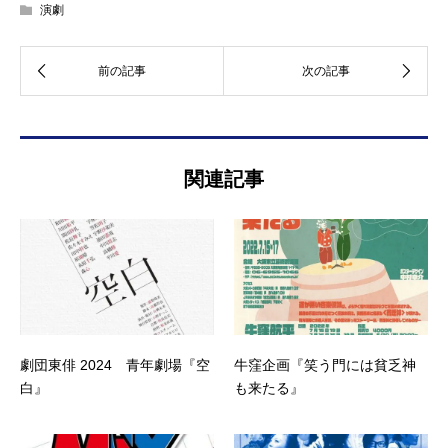
演劇
関連記事
劇団東俳 2024 青年劇場『空
牛窪企画『笑う門には貧乏神
白』
も来たる』