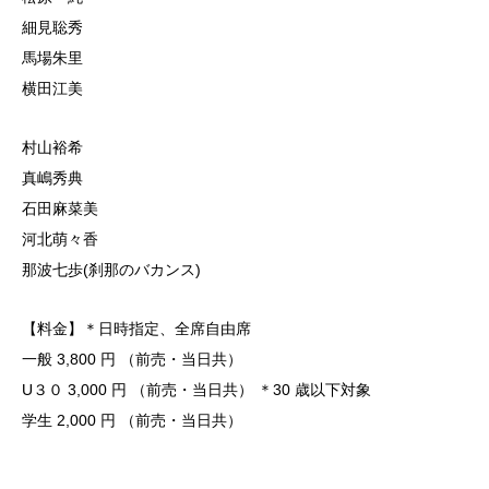
細見聡秀
馬場朱里
横田江美
村山裕希
真嶋秀典
石田麻菜美
河北萌々香
那波七歩(刹那のバカンス)
【料金】＊日時指定、全席自由席
一般 3,800 円 （前売・当日共）
U３０ 3,000 円 （前売・当日共） ＊30 歳以下対象
学生 2,000 円 （前売・当日共）