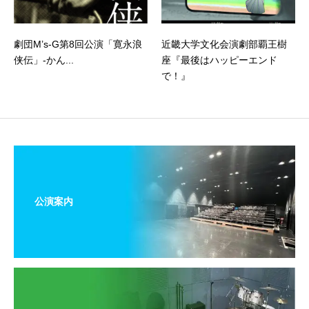
劇団M’s-G第8回公演「寛永浪
近畿大学文化会演劇部覇王樹
侠伝」‐かん...
座『最後はハッピーエンド
で！』
公演案内