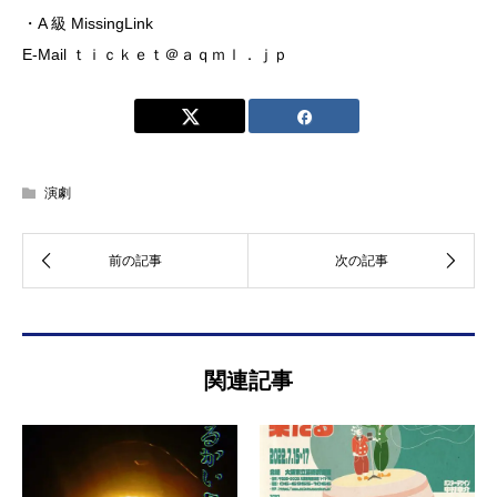
・A 級 MissingLink
E-Mail ｔｉｃｋｅｔ＠ａｑｍｌ．ｊｐ
演劇
関連記事