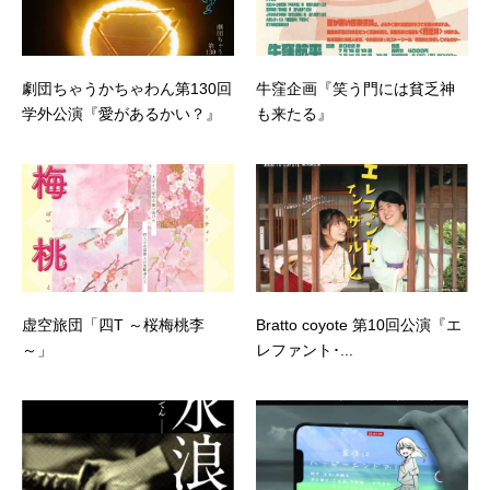
劇団ちゃうかちゃわん第130回
牛窪企画『笑う門には貧乏神
学外公演『愛があるかい？』
も来たる』
虚空旅団「四T ～桜梅桃李
Bratto coyote 第10回公演『エ
～」
レファント･...