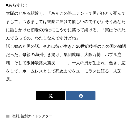
■あらすじ：
大阪のとある駅近く、「あそこの路上テントで男がひとり死んで
まして。つきましては警察に届けて欲しいのですが」そうあなた
に話しかけた初老の男はにこやかに笑って続ける。「実はその死
んでるっての、わたしなんですけどね」
話し始めた男の話、それは彼が生きた20世紀後半のこの国の物語
だった。母親の満州引き揚げ、集団就職、大阪万博、バブル崩
壊、そして阪神淡路大震災―――。一人の男が生まれ、働き、恋
をして、ホームレスとして死ぬまでをユーモラスに語る一人芝
居。
演劇
,
芸創ナイトシアター