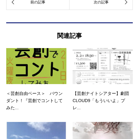
関連記事
＜芸創自由ベース＞ バウン
【芸創ナイトシアター】劇団
ダント！『芸創でコントして
CLOUD9「もういいよ」プ
みた...
レ...