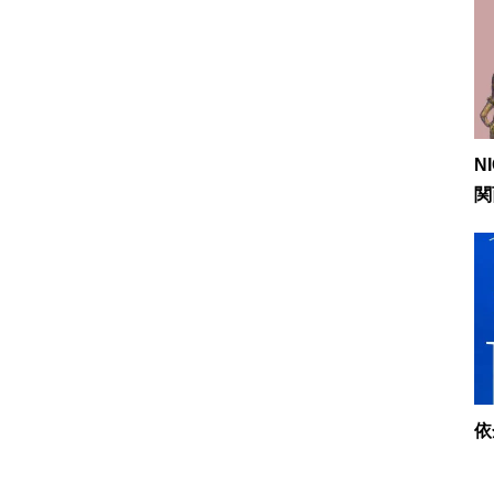
N
関
依