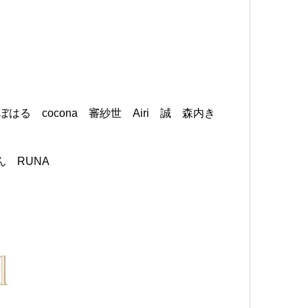
ら くぼはる cocona 審紗世 Airi 誠 森内き
ん RUNA