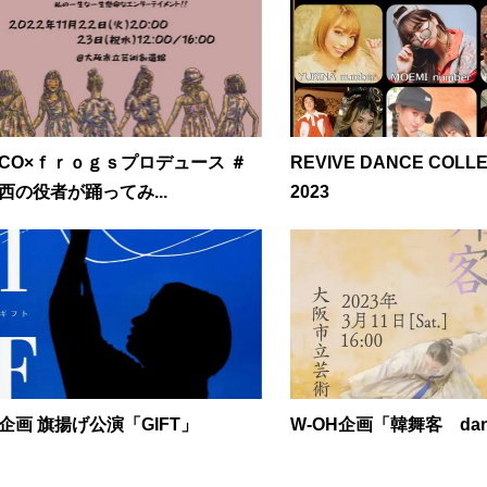
ICO×ｆｒｏｇｓプロデュース ＃
REVIVE DANCE COLL
西の役者が踊ってみ...
2023
企画 旗揚げ公演「GIFT」
W-OH企画「韓舞客 dan