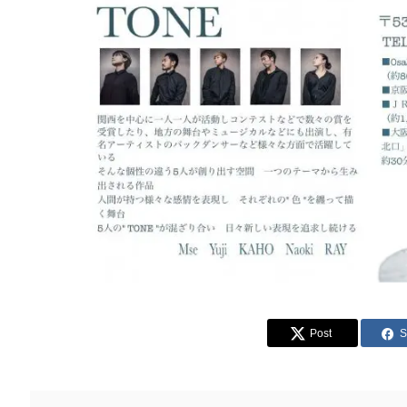
Post
S