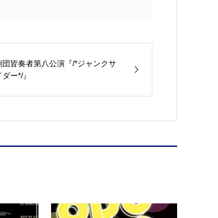
劇団皆奏者第八公演『/*ジャンクサ
イダー*/』