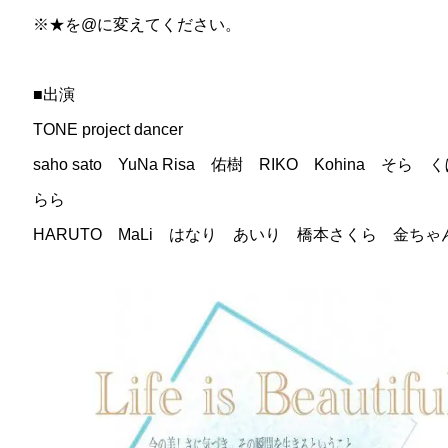
※★を@に変えてください。
■出演
TONE project dancer
saho sato YuNa Risa 佑樹 RIKO Kohina そ
らら
HARUTO MaLi はなり あいり 橋本さくら 金ちゃ