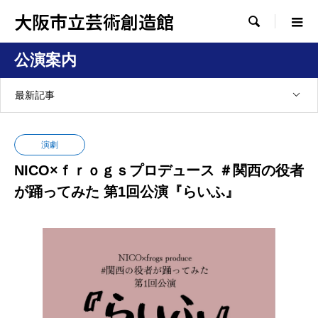
大阪市立芸術創造館

公演案内
最新記事
演劇
NICO×ｆｒｏｇｓプロデュース ＃関西の役者
が踊ってみた 第1回公演『らいふ』