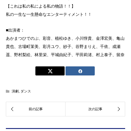
【これは私の私による私の物語！！】
私の一生な一生懸命なエンターティメント！！
■出演者：
あかまつひでのぶ、彩音、植松ゆき、小川惇貴、金澤宏美、亀山
貴也、古場町茉美、彩月ユウ、紗子、谷野まりえ、千依、成瀬
遥、野村梨絵、林里栄、平城由紀子、平田莉渚、村上泰子、留奈
演劇
,
ダンス